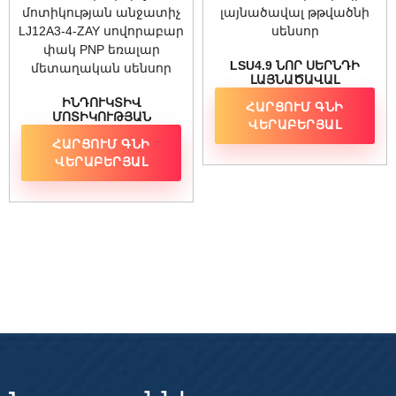
LSU4.9 ՆՈՐ ՍԵՐՆԴԻ
ԼԱՅՆԱԾԱՎԱԼ
ԹԹՎԱԾՆԻ ՍԵՆՍՈՐ
ԻՆԴՈՒԿՏԻՎ
ՀԱՐՑՈՒՄ ԳՆԻ
ՄՈՏԻԿՈՒԹՅԱՆ
ՎԵՐԱԲԵՐՅԱԼ
ԱՆՋԱՏԻՉ LJ12A3-4-ZAY
ՀԱՐՑՈՒՄ ԳՆԻ
ՍՈՎՈՐԱԲԱՐ ՓԱԿ PNP
ԵՌԱԼԱՐ ՄԵՏԱՂԱԿԱՆ
ՎԵՐԱԲԵՐՅԱԼ
ՍԵՆՍՈՐ