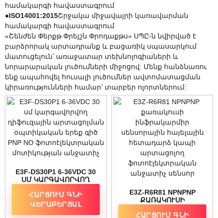
համակարգի հավաստագրում
●
ISO14001:2015
Շրջակա միջավայրի կառավարման
համակարգի հավաստագրում
«Շենժեն Փերքթ Փրեյշն Փրոդաքթս» ՍՊԸ-ն նվիրված է
բարձրորակ արտադրանք և բացառիկ սպասարկում
մատուցելուն՝ առաջատար տեխնոլոգիաների և
նորարարական լուծումների միջոցով: Մենք հանձնառու
ենք ապահովել հուսալի լուծումներ ավտոմատացման
կիրառությունների համար՝ տարբեր ոլորտներում:
E3F-DS30P1 6-36VDC 30
ՍՄ ԿԱՐԳԱՎՈՐՎՈՂ
ԴԻՖՈՒԶԱՅԻՆ
E3Z-R6R81 NPNPNP
ՀԱՐՑՈՒՄ ԳՆԻ
ԱՐՏԱՑՈԼՄԱՆ
ՔԱՌԱԿՈՒՍԻ
ՕՊՏԻԿԱԿԱՆ ԵՐԵՔ
ՎԵՐԱԲԵՐՅԱԼ
ԻՆՖՐԱԿԱՐՄԻՐ
ԳԻԾ PNP NO
ՀԱՐՑՈՒՄ ԳՆԻ
ՍԵՆՍՈՐԱՅԻՆ