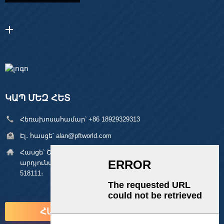
ԿԱՊ ՄԵԶ ՀԵՏ
Հեռախոսահամար՝
+86 18929329313
Էլ․ հասցե՝
alan@pftworld.com
Հասցե՝
Շենժեն, Լոնգգան շրջան, Փինգհու գյուղ, Ֆումինի
արդյունաբերական պարկ, շենք 49։ Փոստային ինդեքս՝
518111։
ՀԱՐՑՈՒՄ ՀԻՄԱ