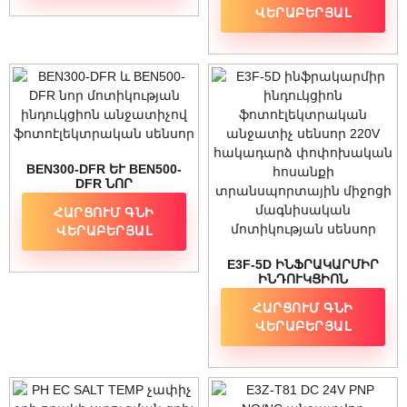
ՖՈՏՈԷԼԵԿՏՐԱԿԱՆ
ՀԱՅԵԼԱՅԻՆ
ՎԵՐԱԲԵՐՅԱԼ
ՄՈՏԻԿՈՒԹՅԱՆ
ՀԵՏԱԴԱՐՁ ԿԱՊԻ
ԱՆՋԱՏԻՉ
ԱՐՏԱՑՈԼՈՂ
ՖՈՏՈԷԼԵԿՏՐԱԿԱՆ
ԱՆՋԱՏԻՉ ՍԵՆՍՈՐ
BEN300-DFR ԵՒ BEN500-D
FR ՆՈՐ Մ
ՈՏԻԿՈՒԹՅԱՆ Ի
ՀԱՐՑՈՒՄ ԳՆԻ
ՆԴՈՒԿՑԻՈՆ Ա
ՆՋԱՏԻՉՈՎ Ֆ
ՎԵՐԱԲԵՐՅԱԼ
ՈՏՈԷԼԵԿՏՐԱԿԱՆ Ս
ԵՆՍՈՐ
E3F-5D ԻՆՖՐԱԿԱՐՄԻՐ
ԻՆԴՈՒԿՑԻՈՆ
ՖՈՏՈԷԼԵԿՏՐԱԿԱՆ
ՀԱՐՑՈՒՄ ԳՆԻ
ԱՆՋԱՏԻՉ ՍԵՆՍՈՐ
220V ՀԱԿԱԴԱՐՁ
ՎԵՐԱԲԵՐՅԱԼ
ՓՈՓՈԽԱԿԱՆ ՀՈՍԱՆՔԻ
ՏՐԱՆՍՊՈՐՏԱՅԻՆ
ՄԻՋՈՑԻ ՄԱԳՆԻՍԱԿԱՆ
ՄՈՏԻԿՈՒԹՅԱՆ
ՍԵՆՍՈՐ