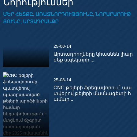
Նորություններ
ՄԵՐ ՀԵՏՔԸ, ԱՌԱՋՆՈՐԴՈՒԹՅՈՒՆԸ, ՆՈՐԱՐԱՐՈՒԹ
ՅՈՒՆԸ, ԱՐՏԱԴՐԱՆՔԸ
25-08-14
Արտադրողները կհասնեն լիար
ժեք սպեկտրի ...
25-08-14
CNC թելերի ֆրեզավորում՝ պա
տվերով թելերի մասնագետի հ
ամար...