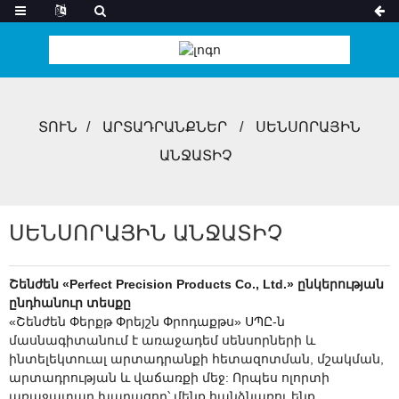
ՏՈՒՆ
ԱՐՏԱԴՐԱՆՔՆԵՐ
ՍԵՆՍՈՐԱՅԻՆ
ԱՆՋԱՏԻՉ
ՍԵՆՍՈՐԱՅԻՆ ԱՆՋԱՏԻՉ
Շենժեն «Perfect Precision Products Co., Ltd.» ընկերության
ընդհանուր տեսքը
«Շենժեն Փերքթ Փրեյշն Փրոդաքթս» ՍՊԸ-ն
մասնագիտանում է առաջադեմ սենսորների և
ինտելեկտուալ արտադրանքի հետազոտման, մշակման,
արտադրության և վաճառքի մեջ: Որպես ոլորտի
առաջատար խաղացող՝ մենք հանձնառու ենք