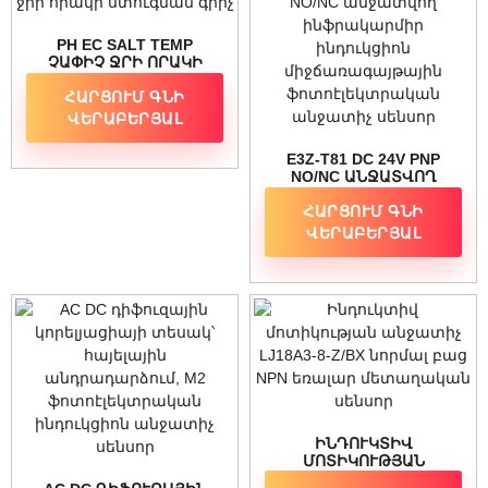
PH EC SALT TEMP
ՉԱՓԻՉ ՋՐԻ ՈՐԱԿԻ
ՍՏՈՒԳՄԱՆ ԳՐԻՉ
ՀԱՐՑՈՒՄ ԳՆԻ
ՎԵՐԱԲԵՐՅԱԼ
E3Z-T81 DC 24V PNP
NO/NC ԱՆՋԱՏՎՈՂ
ԻՆՖՐԱԿԱՐՄԻՐ
ՀԱՐՑՈՒՄ ԳՆԻ
ԻՆԴՈՒԿՑԻՈՆ
ՄԻՋՃԱՌԱԳԱՅԹԱՅԻՆ
ՎԵՐԱԲԵՐՅԱԼ
ՖՈՏՈԷԼԵԿՏՐԱԿԱՆ
ԱՆՋԱՏԻՉ ՍԵՆՍՈՐ
ԻՆԴՈՒԿՏԻՎ
ՄՈՏԻԿՈՒԹՅԱՆ
ԱՆՋԱՏԻՉ LJ18A3-8-